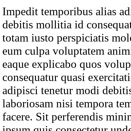
Impedit temporibus alias adi
debitis mollitia id consequa
totam iusto perspiciatis mole
eum culpa voluptatem animi
eaque explicabo quos volup
consequatur quasi exercitat
adipisci tenetur modi debiti
laboriosam nisi tempora tem
facere. Sit perferendis min
ipsum quis consectetur und